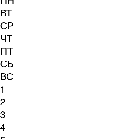
ВТ
СР
ЧТ
ПТ
СБ
ВС
1
2
3
4