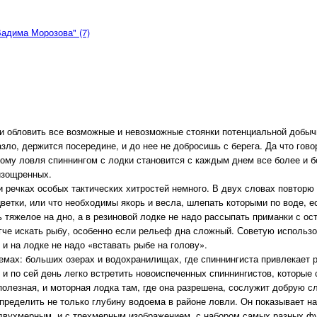
Вадима Морозова" (7)
и обловить все возможные и невозможные стоянки потенциальной добычи
назло, держится посередине, и до нее не добросишь с берега. Да что го
ому ловля спиннингом с лодки становится с каждым днем все более и б
изощренных.
и речках особых тактических хитростей немного. В двух словах повторю
цветки, или что необходимы якорь и весла, шлепать которыми по воде, е
 тяжелое на дно, а в резиновой лодке не надо рассыпать приманки с ос
легче искать рыбу, особенно если рельеф дна сложный. Советую исполь
и на лодке не надо «вставать рыбе на голову».
мах: больших озерах и водохранилищах, где спиннингиста привлекает р
 и по сей день легко встретить новоиспеченных спиннингистов, которые
полезная, и моторная лодка там, где она разрешена, сослужит добрую сл
ределить не только глубину водоема в районе ловли. Он показывает на
двухмерным, и с трехмерным изображением, с набором самых разных функ