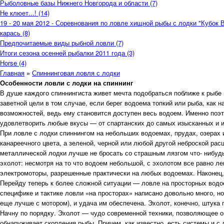
Рыболовные базы Нижнего Новгорода и области (7)
Не клюет...! (14)
19 - 20 мая 2012 - Соревнования по ловле хищной рыбы с лодки "Кубок 
карась (8)
Предпочитаемые виды рыбной ловли (7)
Итоги сезона осенней рыбалки 2011 года (3)
Horse (4)
Главная
»
Спиннинговая ловля с лодки
Особенности ловли с лодки на спиннинг
В душе каждого спиннингиста живет мечта подобраться поближе к рыбе 
заветной цели в том случае, если берег водоема топкий или рыба, как 
возможностей, ведь ему становится доступен весь водоем. Именно поэт
удовлетворить любые вкусы — от спартанских до самых изысканных и 
При ловле с лодки спиннингом на небольших водоемах, прудах, озерах 
канареечного цвета, а зеленой, черной или любой другой неброской рас
металлической лодки лучше не бросать со страшным лязгом что- нибудь
эхолот: несмотря на то что водоем небольшой, с эхолотом все равно 
электромоторы, разрешенные практически на любых водоемах. Наконец, 
Перейду теперь к более сложной ситуации — ловле на просторных водое
специфике и тактике ловли «на просторах» написано довольно много, но
еще лучше с мотором), и удача им обеспечена. Эхолот, конечно, штука 
Начну по порядку. Эхолот — чудо современной техники, позволяющее оп
обнаруживает скопления рыбы. Причем, как известно, есть системы и с 