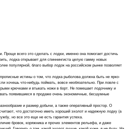
. Проще всего это сделать с лодки, именно она помогает достичь
ворить, лодка открывает для спиннингиста целую гамму новых
олее популярной, благо выбор лодок на российском рынке позволяет
 прописные истины о том, что лодка рыболова должна быть не ярко-
сли хочешь что-нибудь поймать, вовсе необязательно. При ловле с
трыми крючками и втыкать ножи в борт. Не помешает лодочнику и
зовать появившиеся в продаже очень экономичные, бесшумные
азнообразие и размер добычи, а также оперативный простор. О
 считают, что достаточно иметь хороший эхолот и надежную лодку (а
ужбу, но все это еще не есть гарантия успеха.
личие бровок, коряжника и прочих элементов рельефа, и даже
ций. Говорить о том, какой эхолот лучше, какой хуже, я не буду. На