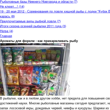
Рыболовные базы Нижнего Новгорода и области (7)
Не клюет...! (14)
19 - 20 мая 2012 - Соревнования по ловле хищной рыбы с лодки "Кубок 
карась (8)
Предпочитаемые виды рыбной ловли (7)
Итоги сезона осенней рыбалки 2011 года (3)
Horse (4)
Главная
Ароматы для форели - как прикармливать рыбу
В рыбалке, как и в любом другом хобби, нет предела для повышения с
достижений науки. Многие рыболовные магазины сегодня предлагают, на
запах лососевой икры, дождевых червей, нимфы и кукурузы. Шарики из 